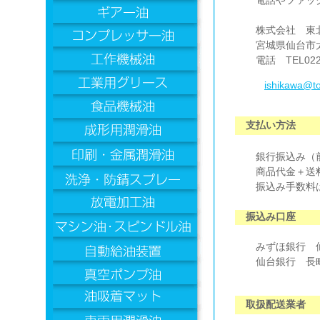
電話やファックス
株式会社 東
宮城県仙台市太白
電話 TEL022-39
ishikawa@to
支払い方法
銀行振込み（前
商品代金＋送料
振込み手数料は
振込み口座
みずほ銀行 仙台
仙台銀行 長町南
取扱配送業者